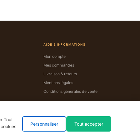
AIDE & INFORMATIONS
Mon compte
Mes commandes
Livraison & retours
Mentions légales
Conditions générales de vente
 « Tout
Personnaliser
Tout accepter
s cookies
CB
Visa
Mastercard
PayPal