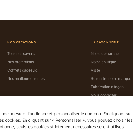
NOS CRÉATIONS
LA SAVONNERIE
Tous nos savons
Notre démarche
Nos promotions
Notre boutique
Coffrets cadeaux
Visite
Nos meilleures ventes
Revendre notre marque
Fabrication à façon
Nous contacter
ence, mesurer l'audience et personnaliser le contenu. En cliquant sur
es cookies. En cliquant sur « Personnaliser », vous pouvez choisir le
ctionne, seuls les cookies strictement necessaires seront utilises.