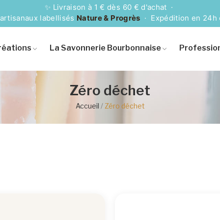
✨ Livraison à 1 € dès 60 € d'achat ·
artisanaux labellisés
Nature & Progrès
· Expédition en 24h
réations
La Savonnerie Bourbonnaise
Professio
Zéro déchet
Accueil
Zéro déchet