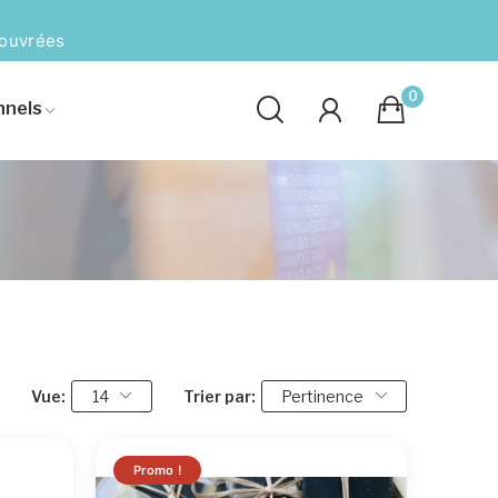
 ouvrées
0
nnels
Vue:
14
Trier par:
Pertinence
Promo !