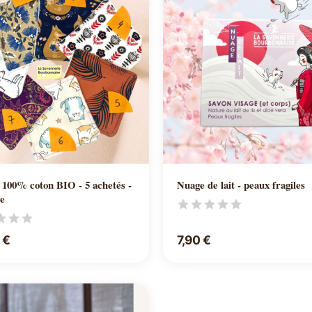
Ajouter au panier
Ajouter au panier
0% coton BIO - 5 achetés -
Nuage de lait - peaux fragiles
te
 €
7,90 €