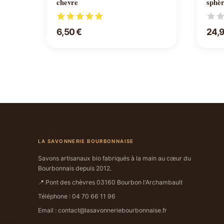
chevre
sphè
6,50 €
24,
LA SAVONNERIE BOURBONNAISE
Savons artisanaux bio fabriqués à la main au cœur du
Bourbonnais depuis 2012.
📍 Pont des chèvres 03160 Bourbon l'Archambault
Téléphone : 04 70 66 11 96
Email : contact@lasavonneriebourbonnaise.fr