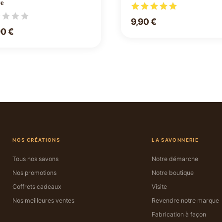
re
9,90 €
90 €
NOS CRÉATIONS
LA SAVONNERIE
Tous nos savons
Notre démarche
Nos promotions
Notre boutique
Coffrets cadeaux
Visite
Nos meilleures ventes
Revendre notre marque
Fabrication à façon