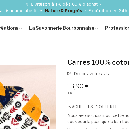
✨ Livraison à 1 € dès 60 € d'achat ·
artisanaux labellisés
Nature & Progrès
· Expédition en 24h
réations
La Savonnerie Bourbonnaise
Professio
Carrés 100% coton 
Donnez votre avis
13,90 €
TTC
5 ACHETEES - 1 OFFERTE
Nous avons choisi pour cette no
doux pour la peau que le bambou