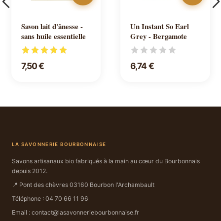
Savon lait d'ânesse -
Un Instant So Earl
sans huile essentielle
Grey - Bergamote
7,50 €
6,74 €
LA SAVONNERIE BOURBONNAISE
Savons artisanaux bio fabriqués à la main au cœur du Bourbonnais
depuis 2012.
📍 Pont des chèvres 03160 Bourbon l'Archambault
Téléphone : 04 70 66 11 96
Email : contact@lasavonneriebourbonnaise.fr