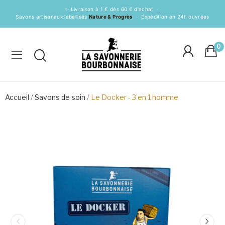
✨ Livraison à 1 € dès 60 € d'achat ·
Savons artisanaux labellisés
Nature & Progrès
· Expédition en 24h ouvrées
0
Accueil
Savons de soin
Le Docker - 3 en 1 homme