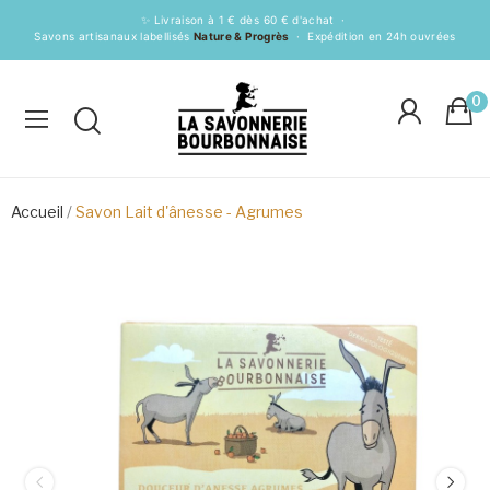
✨ Livraison à 1 € dès 60 € d'achat ·
Savons artisanaux labellisés
Nature & Progrès
· Expédition en 24h ouvrées
0
Accueil
Savon Lait d'ânesse - Agrumes