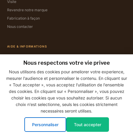
Visite
Revendre notre marque
Fabrication à façon
Nous contacter
AIDE & INFORMATIONS
Mon compte
Nous respectons votre vie privee
Mes commandes
Nous utilisons des cookies pour ameliorer votre experience,
Livraison & retours
mesurer l'audience et personnaliser le contenu. En cliquant sur
Mentions légales
« Tout accepter », vous acceptez l'utilisation de l'ensemble
des cookies. En cliquant sur « Personnaliser », vous pouvez
Conditions générales de vente
choisir les cookies que vous souhaitez autoriser. Si aucun
choix n'est selectionne, seuls les cookies strictement
necessaires seront utilises.
© 2026 La Savonnerie Bourbonnaise · Tous droits réservés
Personnaliser
Tout accepter
CB
Visa
Mastercard
PayPal