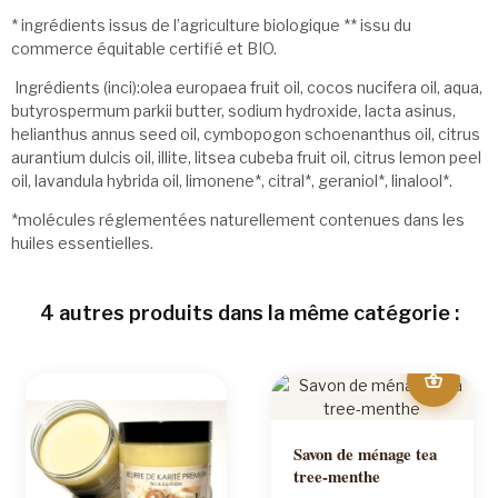
* ingrédients issus de l’agriculture biologique ** issu du
commerce équitable certifié et BIO.
Ingrédients (inci):olea europaea fruit oil, cocos nucifera oil, aqua,
butyrospermum parkii butter, sodium hydroxide, lacta asinus,
helianthus annus seed oil, cymbopogon schoenanthus oil, citrus
aurantium dulcis oil, illite, litsea cubeba fruit oil, citrus lemon peel
oil, lavandula hybrida oil, limonene*, citral*, geraniol*, linalool*.
*molécules réglementées naturellement contenues dans les
huiles essentielles.
4 autres produits dans la même catégorie :
Savon de ménage tea
tree-menthe